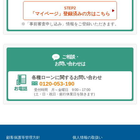
STEP2
年1.95％～年2.85％（固定金利・保証料含む）
「マイページ」登録済みの方はこちら
ご融資利率は審査の結果により決定させていただきます。
※「事前審査申し込み」情報をご登録いただきます。
電子契約事務手数料
1,100円（税込）
保証会社
ご相談・
お問い合わせは
中国総合信用株式会社
その他
各種ローンに関するお問い合わせ
0120-053-190
最新のご融資利率、ご返済額の試算等は、最寄りの支店窓口または当
受付時間 月～金曜日 9:00～17:00
行ホームぺージ
(土・日・祝日・銀行休業日を除きます)
(https://www.saikyobank.co.jp/)にてご確認いただけます。
ご利用にあたりまして、当行所定の審査がございます。審査の結果に
よっては、ご希望に添えない場合もございますので、あらかじめご了
承ください。
申込時必要書類
顧客保護等管理方針
個人情報の取扱い