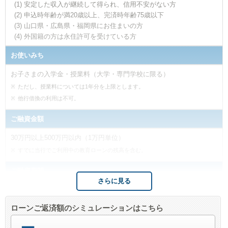
安定した収入が継続して得られ、信用不安がない方
申込時年齢が満20歳以上、完済時年齢75歳以下
山口県・広島県・福岡県にお住まいの方
外国籍の方は永住許可を受けている方
お使いみち
お子さまの入学金・授業料（大学・専門学校に限る）
ただし、授業料については1年分を上限とします。
他行借換の利用は不可。
ご融資金額
30万円以上500万円以内（1万円単位）
すでに当行でご利用中の教育ローンの残高を含む。
ご融資期間
さらに見る
1年以上14年6か月以内（1年単位・据置期間含む）
返済期間：10年以内（1年単位）
ローンご返済額のシミュレーションはこちら
据置期間：4年6か月（6か月単位）
在学期間中は元金据置可能です。