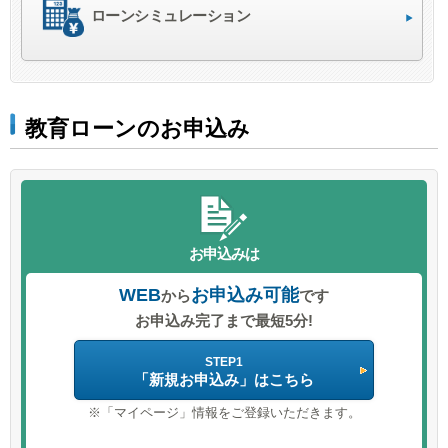
ローンシミュレーション
元金据置期間は、在学終了の翌月まで（最長4年6か月）となります。
据置期間を除くご返済期間は最長10年となります。
ご返済方法
元利均等毎月返済、または、ボーナス併用(6か月毎)元利均等毎月返済
教育ローンのお申込み
ボーナス返済部分は、借入金の50％以内。
年金受給者、個人事業主、会社代表者など、ボーナスの支給が無い方は、ボー
ナス併用返済不可。
ご返済日
お申込みは
毎月2日（休日の場合、翌営業日）
WEB
お申込み可能
連帯保証人
から
です
お申込み完了まで最短5分!
不要
STEP1
ご融資形式
「新規お申込み」はこちら
証書貸付
※「マイページ」情報をご登録いただきます。
ご融資利率