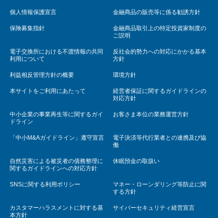
運転免許証またはマイナンバーカード
個人情報保護宣言
金融商品の販売等に係る勧誘方針
在学証明書（入学前の場合は、合格通知書も可）
保険募集指針
金融商品取引上の特定投資家制度の
別途、資金使途確認資料をお願いする場合があります。
ご説明
電子交換所における不渡情報の共同
反社会的勢力への対応にかかる基本
利用について
方針
利益相反管理方針の概要
環境方針
本サイトをご利用にあたって
経営者保証に関するガイドラインの
対応方針
中小企業の事業再生等に関するガイ
お客さま本位の業務運営方針
ドライン
「中小M&Aガイドライン」遵守宣言
電子決済等代行業者との連携及び協
働
自然災害による被災者の債務整理に
休眠預金の取扱い
関するガイドラインへの対応方針
SNSに関する利用ポリシー
マネー・ローンダリング等防止に関
する方針
カスタマーハラスメントに対する基
サイバーセキュリティ経営宣言
本方針