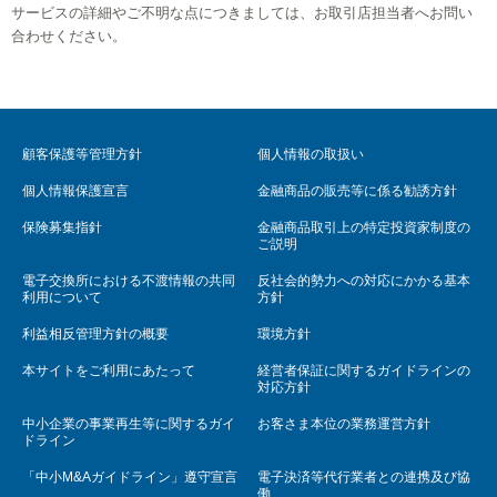
サービスの詳細やご不明な点につきましては、お取引店担当者へお問い
合わせください。
顧客保護等管理方針
個人情報の取扱い
個人情報保護宣言
金融商品の販売等に係る勧誘方針
保険募集指針
金融商品取引上の特定投資家制度の
ご説明
電子交換所における不渡情報の共同
反社会的勢力への対応にかかる基本
利用について
方針
利益相反管理方針の概要
環境方針
本サイトをご利用にあたって
経営者保証に関するガイドラインの
対応方針
中小企業の事業再生等に関するガイ
お客さま本位の業務運営方針
ドライン
「中小M&Aガイドライン」遵守宣言
電子決済等代行業者との連携及び協
働