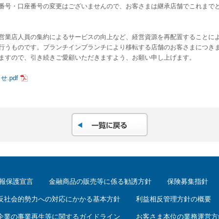
号・口座番号の変更はございませんので、お客さまは継承店舗でこれまで
業店人員の集約によるサービスの向上など、経営資源を再配置することに
行うものです。ブランチインブランチにより移転する店舗のお客さまにつき
ますので、引き続きご愛顧いただきますよう、お願い申し上げます。
.pdf
報保護宣言
金融商品の販売等に係る勧誘方針
保険募集指針
反社会的勢力への対応にかかる基本方針
利益相反管理方針の概要
企業の事業再生等に関するガイドライン
お客さま本位の業務運営方