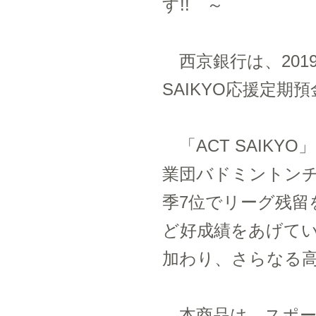
す!! ～
西京銀行は、201
SAIKYO応援定
「ACT SAIK
業団バドミントンチ
季7位でリーグ残留
ど好成績をあげてい
加わり、さらなる
本商品は、スポー