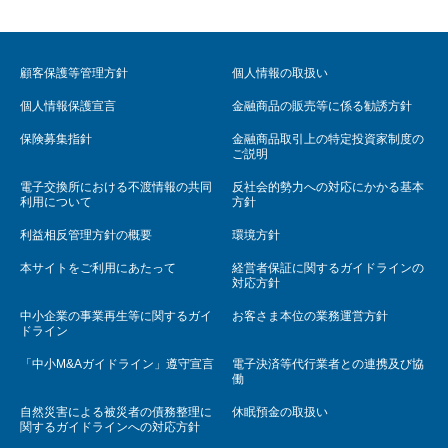
顧客保護等管理方針
個人情報の取扱い
個人情報保護宣言
金融商品の販売等に係る勧誘方針
保険募集指針
金融商品取引上の特定投資家制度の
ご説明
電子交換所における不渡情報の共同
反社会的勢力への対応にかかる基本
利用について
方針
利益相反管理方針の概要
環境方針
本サイトをご利用にあたって
経営者保証に関するガイドラインの
対応方針
中小企業の事業再生等に関するガイ
お客さま本位の業務運営方針
ドライン
「中小M&Aガイドライン」遵守宣言
電子決済等代行業者との連携及び協
働
自然災害による被災者の債務整理に
休眠預金の取扱い
関するガイドラインへの対応方針