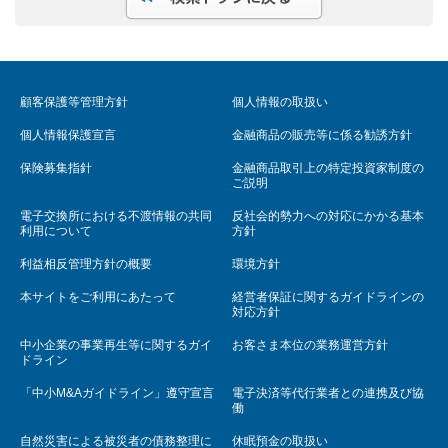
顧客保護等管理方針
個人情報の取扱い
個人情報保護宣言
金融商品の販売等に係る勧誘方針
保険募集指針
金融商品取引上の特定投資家制度の
ご説明
電子交換所における不渡情報の共同
反社会的勢力への対応にかかる基本
利用について
方針
利益相反管理方針の概要
環境方針
本サイトをご利用にあたって
経営者保証に関するガイドラインの
対応方針
中小企業の事業再生等に関するガイ
お客さま本位の業務運営方針
ドライン
「中小M&Aガイドライン」遵守宣言
電子決済等代行業者との連携及び協
働
自然災害による被災者の債務整理に
休眠預金の取扱い