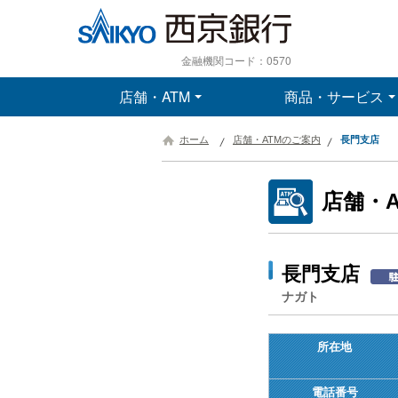
金融機関コード：0570
店舗・ATM
商品・サービス
ホーム
店舗・ATMのご案内
長門支店
店舗・
長門支店
ナガト
所在地
電話番号