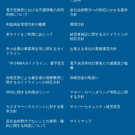
電子交換所における不渡情報の共同
反社会的勢力への対応にかかる基本
利用について
方針
利益相反管理方針の概要
環境方針
本サイトをご利用にあたって
経営者保証に関するガイドラインの
対応方針
中小企業の事業再生等に関するガイ
お客さま本位の業務運営方針
ドライン
「中小M&Aガイドライン」遵守宣言
電子決済等代行業者との連携及び協
働
自然災害による被災者の債務整理に
休眠預金の取扱い
関するガイドラインへの対応方針
SNSに関する利用ポリシー
マネー・ローンダリング等防止に関
する方針
カスタマーハラスメントに対する基
サイバーセキュリティ経営宣言
本方針
反社会的勢力でないことの表明・確
サイトマップ
約に関する同意について