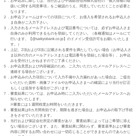
１．お申込みに際しては、当行および中国総合信用株式会社の「個人情報の取
扱いに関する同意事項」をご確認のうえ、同意していただくことが必要と
なります。
２．お申込フォームはすべての項目について、お借入を希望されるお申込人さ
ま自身がご入力下さい。
３．入力されるメールアドレスおよび電話番号については、必ずお申込人さま
自身のみが利用できるものを登録してください。（各種通知はメールにて
行います。【@saikyobank.co.jp】のドメイン受信許可をお願いいたしま
す。）
４．上記、2項および3項に記載される要件を満たしていない場合（お申込人さ
ま以外の方のメールアドレスまたは電話番号を登録した場合等）、お申込
みを受付けしかねますのでご了承ください。
５．お申込意思および内容確認のため、ご入力いただいたメールアドレスへご
連絡する場合がございます。
６．お申込みの入力項目について入力不備や入力漏れがあった場合は、ご提出
いただいた資料・画像ファイルやお申込人さまへの確認により当行が訂正
もしくは追加する場合がございます。
７．審査結果については、お申込み時にご入力いただいたメールアドレスへお
知らせいたします。
※審査には１週間程度お時間をいただきます。
８．審査結果は6カ月間有効です。期限を過ぎた場合は、お申込みの取下げ手続
きをさせていただきます。
９．当行および保証会社所定の審査があり、審査結果によってはご希望に添え
ない場合がございます。また、審査結果に関わらず、審査基準および審査
内容に関するお問い合わせには一切応じることができませんのであらかじ