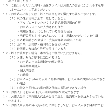
めご了承ください。
１０．ご提出いただいた資料・画像ファイルはお借入の諾否にかかわらず返却
しませんので、ご了承ください。
１１．お申込みに際しては、以下の項目を全て満たす必要がございます。
（１）次の住所情報が全て一致していること
・アップロードいただく本人確認書類記載の住所
・お申込フォームに入力された住所
・現在お住まいになられている居住地住所
・当行口座をお持ちの方については、届出いただいている住所
（２）申込時年齢が20歳以上、完済時年齢75歳以下の方
（３）山口県・広島県・福岡県にお住まいの方
（４）外国籍の方は永住許可を受けている方
１２．以下に該当する場合、本商品はご利用いただけません。
（１）お使いみちが以下に該当する場合
・お申込人さま名義以外の車の購入
・事業用車両購入
・個人間売買
・お借換
（２）お申込みから6か月以内にお車の納車、お借入金のお振込みができな
い場合
（３）お借入と同時にお車の購入代金の振込ができない場合
１３．お借入日はお申込日から3週間後以降で設定できます。
１４．お借入当日に車両購入代金を当行口座より販売店へお振込みさせていた
だきます。
１５．お借入金以外の自己資金部分に関しましては、お申込人さま自身にてお