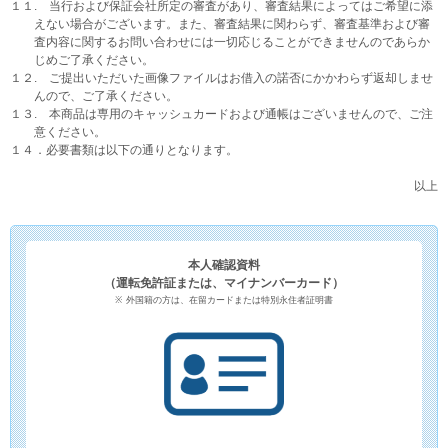
１１. 当行および保証会社所定の審査があり、審査結果によってはご希望に添
えない場合がございます。また、審査結果に関わらず、審査基準および審
査内容に関するお問い合わせには一切応じることができませんのであらか
じめご了承ください。
１２. ご提出いただいた画像ファイルはお借入の諾否にかかわらず返却しませ
んので、ご了承ください。
１３. 本商品は専用のキャッシュカードおよび通帳はございませんので、ご注
意ください。
１４．必要書類は以下の通りとなります。
以上
本人確認資料
（運転免許証または、マイナンバーカード）
外国籍の方は、在留カードまたは特別永住者証明書