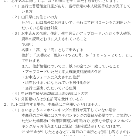
１. お申込みに際しては、以下の項目を全て満たす必要がございます。
（１）当行に普通預金口座があり、当行所定の本人確認手続きが完了して
いる方
（２）山口県にお住まいの方
ただし、山口県外にお住まいで、当行にて住宅ローンをご利用いた
だいている場合は対象
（３）お申込みの名前、住所、生年月日がアップロードいただく本人確認
資料の記載どおりに入力されていること
NG例：
名前：「髙」を「高」として申込する
住所：「10番の2 西京ハイツ201号」を「１０－２－２０１」とし
て申込する
また、住所情報については、以下の全てが一致していること
・アップロードいただく本人確認資料記載の住所
・お申込フォームに入力された住所
・現在お住まいになられている居住地住所
・当行に届出いただいている住所
（４）申込時年齢が満20歳以上満69歳以下の方
（５）外国籍の方は永住許可を受けている方
２. 以下に該当する場合、本商品はご利用いただけません。
（１）さいきょうスマホバンキングの登録が完了していない場合
本商品のご利用にはスマホバンキングの登録が必要です。ご契約い
ただいた極度枠(ご利用限度額)の範囲内で､必要な金額をスマホバン
キングからお借入またはご返済（随時返済※）いただけます。
余裕金が生じたときなどに､毎月のご返済とは別にお客さまのお