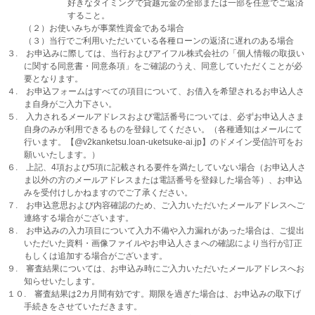
好きなタイミングで貸越元金の全部または一部を任意でご返済
すること。
（２）お使いみちが事業性資金である場合
（３）当行でご利用いただいている各種ローンの返済に遅れのある場合
３. お申込みに際しては、当行およびアイフル株式会社の「個人情報の取扱い
に関する同意書・同意条項」をご確認のうえ、同意していただくことが必
要となります。
４. お申込フォームはすべての項目について、お借入を希望されるお申込人さ
ま自身がご入力下さい。
５. 入力されるメールアドレスおよび電話番号については、必ずお申込人さま
自身のみが利用できるものを登録してください。（各種通知はメールにて
行います。【@v2kanketsu.loan-uketsuke-ai.jp】のドメイン受信許可をお
願いいたします。）
６. 上記、4項および5項に記載される要件を満たしていない場合（お申込人さ
ま以外の方のメールアドレスまたは電話番号を登録した場合等）、お申込
みを受付けしかねますのでご了承ください。
７. お申込意思および内容確認のため、ご入力いただいたメールアドレスへご
連絡する場合がございます。
８. お申込みの入力項目について入力不備や入力漏れがあった場合は、ご提出
いただいた資料・画像ファイルやお申込人さまへの確認により当行が訂正
もしくは追加する場合がございます。
９. 審査結果については、お申込み時にご入力いただいたメールアドレスへお
知らせいたします。
１０. 審査結果は2カ月間有効です。期限を過ぎた場合は、お申込みの取下げ
手続きをさせていただきます。